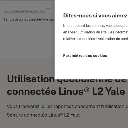
Serrures de porte connectées
Dites-nous si vous aimez
®
Serrure de porte connectée Yale Linus
L2
En acceptant les cookies, vous acceptez 
analyser l’utilisation du site. Les info
relative aux cookies
Déclaration de conf
Paramètres des cookies
Utilisation quotidienne de
connectée Linus® L2 Yale
Vous trouverez ici les réponses concernant l'utilisation 
Serrure connectée Linus® L2 Yale.