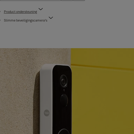
Product ondersteuning
Slimme beveiligingscamera's