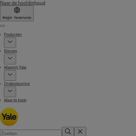
Naar de hoofdinhoud
België - Nederlands
Menu
Producten
Nieuws
Waarom Yale
Ondersteuning
Waar te koop