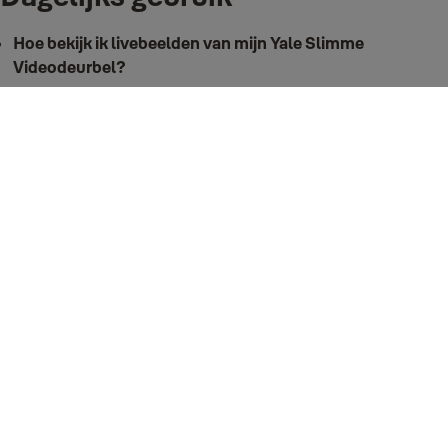
Hoe bekijk ik livebeelden van mijn Yale Slimme
Videodeurbel?
Je kunt de liveweergave direct openen via de Yale Home app. Open
simpelweg de app en tik op de tegel Deurbelcamera op je dashboard — de
livefeed wordt dan meteen gestart.
Hoe maak ik video’s of afbeeldingen met mijn Yale
Slimme Videodeurbel?
1. Op gebeurtenissen gebaseerde opnames:
De deurbel neemt automatisch
videoclips op wanneer er beweging wordt gedetecteerd. Deze opnames
worden gestart op basis van jouw instellingen voor bewegingsdetectie. Om
deze aan te passen:
Open de Yale Home app
Ga naar de instellingen van je deurbel
Pas de voorkeuren voor bewegingsdetectie en opname aan