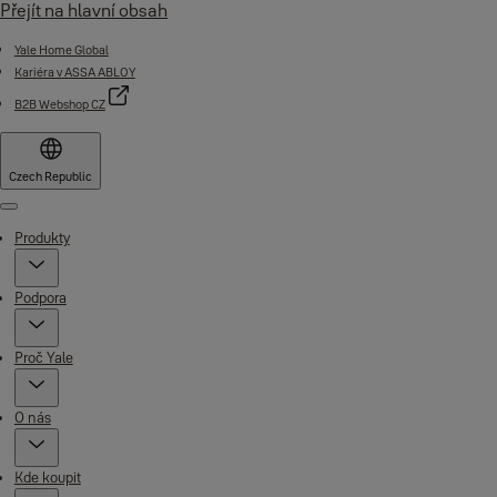
Přejít na hlavní obsah
Yale Home Global
Kariéra v ASSA ABLOY
B2B Webshop CZ
Czech Republic
Menu
Produkty
Podpora
Proč Yale
O nás
Kde koupit