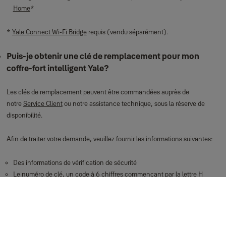
Home
*
*
Yale Connect Wi‑Fi Bridge
requis (vendu séparément).
Puis‑je obtenir une clé de remplacement pour mon
coffre‑fort intelligent Yale?
Les clés de remplacement peuvent être commandées auprès de
notre
Service Client
ou notre assistance technique, sous la réserve de
disponibilité.
Afin de traiter votre demande, veuillez fournir les informations suivantes:
Des informations de vérification de sécurité
Le numéro de clé, un code à 6 chiffres commençant par la lettre H
Vous trouverez le numéro de la clé sous le keypad.
Pour obtenir de l’aide, vous pouvez contacter directement notre équipe