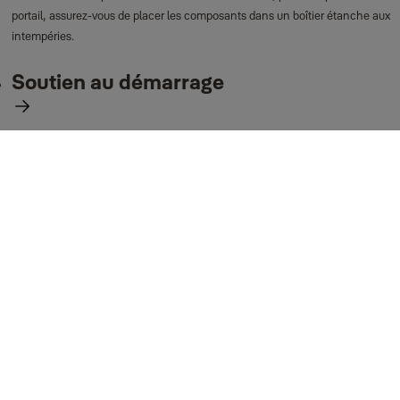
portail, assurez‑vous de placer les composants dans un boîtier étanche aux
intempéries.
Soutien au démarrage
Utilisation quotidienne
Que se passe‑t‑il si ma connexion Internet tombe en
panne ?
Si votre connexion Internet tombe en panne, vous pouvez toujours utiliser
votre Yale Smart Opener via l’application Yale Home, à condition d’être à
portée Bluetooth de l’appareil. Cela est possible parce que le Yale Smart
Opener utilise le Bluetooth pour communiquer avec votre appareil mobile et